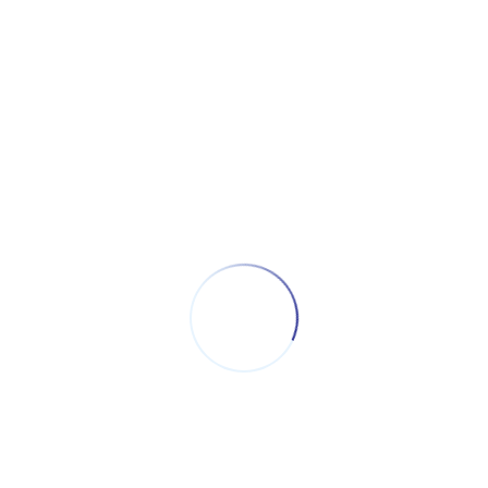
Silo č.5
Silo č
Silo č.8
Silo č
Transportná plošina
Transportná p
ramenný nosič k
drevenou po
posuvnými ná
klínami-